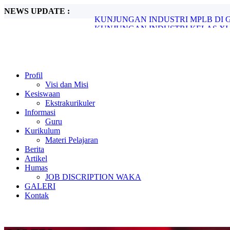
NEWS UPDATE :
KUNJUNGAN INDUSTRI KELAS XI 
LAPORAN REALISASI PENGGUNAAN
PENGEMBANGAN KERJASAMA INDU
PERWAKILAN SMK SARASWATI GR
Ujian Kompetensi Keahlian OTKP...
PELANTIKAN DEWAN AMBALAN SM
Ujian Kompetensi Keahlian TKJ...
Profil
Penilaian Kinerja Kepala Sekolah Tahun 
Visi dan Misi
LAPORAN REALISASI PENGGUNAA
Kesiswaan
KUNJUNGAN INDUSTRI MPLB DI G
Ekstrakurikuler
Informasi
Guru
Kurikulum
Materi Pelajaran
Berita
Artikel
Humas
JOB DISCRIPTION WAKA
GALERI
Kontak