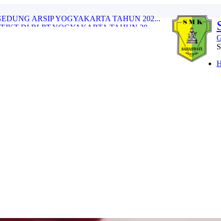
TJKT DI BLPT YOGYAKARTA TAHUN 20...
 DANA BOS REGULER TAHAP 1 TH 202...
STRI...
G
OGOL SUKOHARJO MENDAPAT JUARA LOM...
K SARASWATI TAHUN 2024...
2024...
N DANA BOS REGULER TAHAP II TAHUN...
EDUNG ARSIP YOGYAKARTA TAHUN 202...