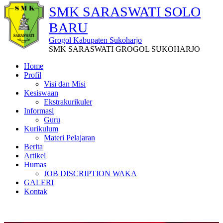
SMK SARASWATI SOLO
BARU
Grogol Kabupaten Sukoharjo
SMK SARASWATI GROGOL SUKOHARJO
Home
Profil
Visi dan Misi
Kesiswaan
Ekstrakurikuler
Informasi
Guru
Kurikulum
Materi Pelajaran
Berita
Artikel
Humas
JOB DISCRIPTION WAKA
GALERI
Kontak